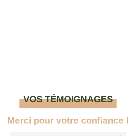
Verres, assiettes, plats, ose
mixer des pièces vintage pour
charmer tes convives avec du
seconde main.
Trouve ton coup de coeur !
VOS TÉMOIGNAGES
Merci pour votre confiance !