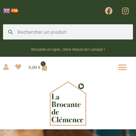
Brocante en ligne, chine depuis ton canapé !
0
0,00
€