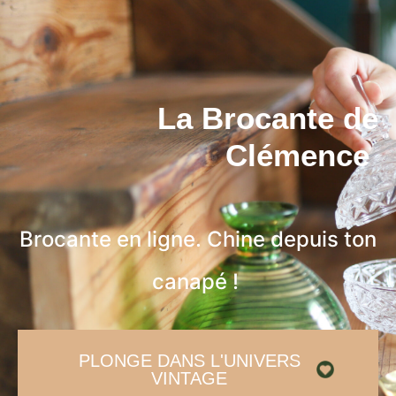
La Brocante de
Clémence
Brocante en ligne. Chine depuis ton
canapé !
PLONGE DANS L'UNIVERS
VINTAGE