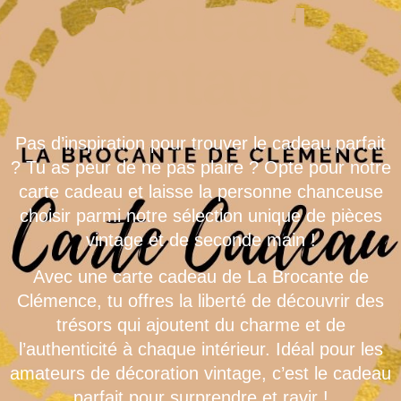
cadeau
vintage
Pas d’inspiration pour trouver le cadeau parfait
? Tu as peur de ne pas plaire ? Opte pour notre
carte cadeau et laisse la personne chanceuse
choisir parmi notre sélection unique de pièces
vintage et de seconde main !
Avec une carte cadeau de La Brocante de
Clémence, tu offres la liberté de découvrir des
trésors qui ajoutent du charme et de
l’authenticité à chaque intérieur. Idéal pour les
amateurs de décoration vintage, c’est le cadeau
parfait pour surprendre et ravir !