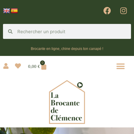
Brocante en ligne, chine depuis ton canapé !
0
0,00
€