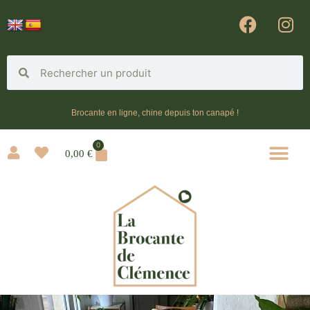
Brocante en ligne, chine depuis ton canapé !
0
0,00
€