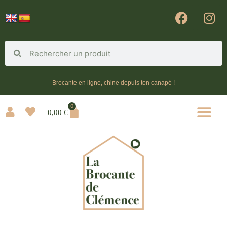
Brocante en ligne, chine depuis ton canapé !
0
0,00
€