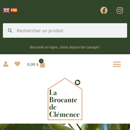
Brocante en ligne, chine depuis ton canapé !
0
0,00
€