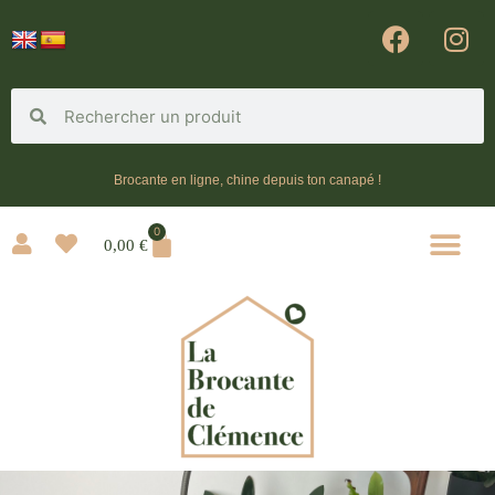
Brocante en ligne, chine depuis ton canapé !
0
0,00
€