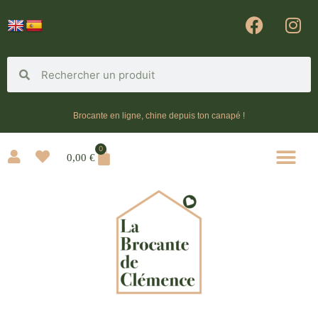
Brocante en ligne, chine depuis ton canapé !
0
0,00
€