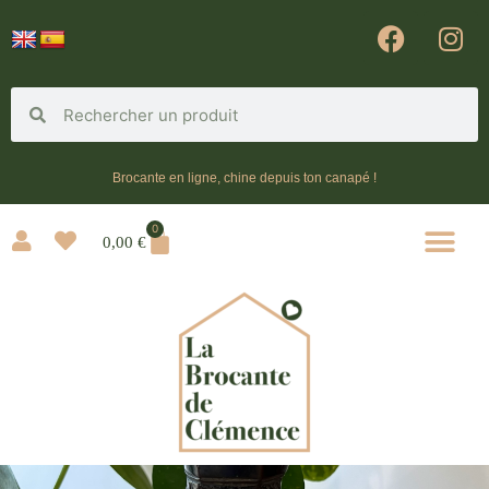
Brocante en ligne, chine depuis ton canapé !
0
0,00
€