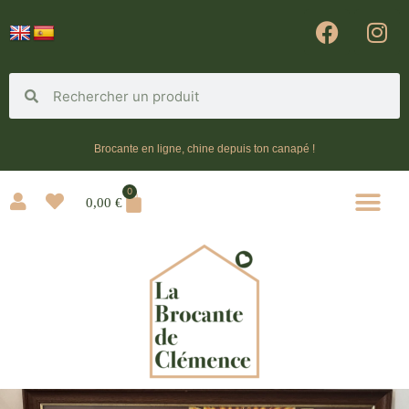
Brocante en ligne, chine depuis ton canapé !
0
0,00
€