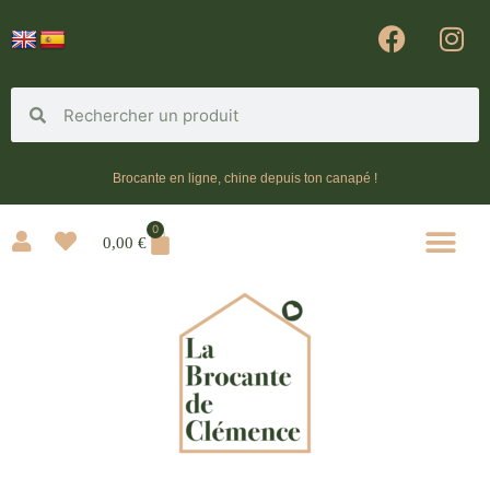
Brocante en ligne, chine depuis ton canapé !
0
0,00
€