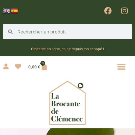
Brocante en ligne, chine depuis ton canapé !
0
0,00
€