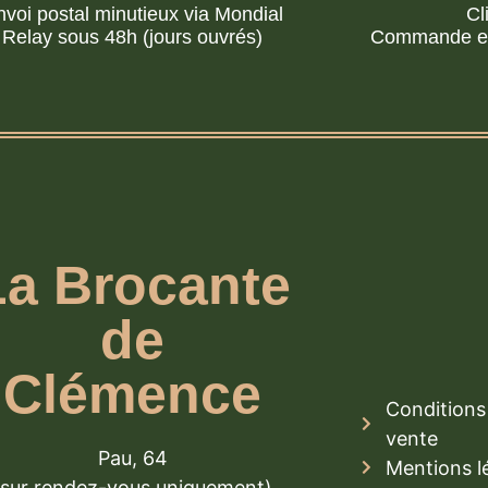
nvoi postal minutieux via Mondial
Cl
Relay sous 48h (jours ouvrés)
Commande en 
La Brocante
de
Clémence
Conditions 
vente
Pau, 64
Mentions l
(sur rendez-vous uniquement)