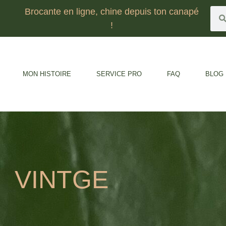
Brocante en ligne, chine depuis ton canapé
!
MON HISTOIRE
SERVICE PRO
FAQ
BLOG
VINTGE