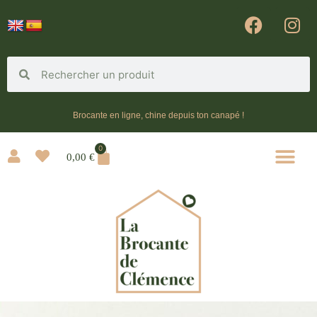
Brocante en ligne, chine depuis ton canapé !
0
0,00
€