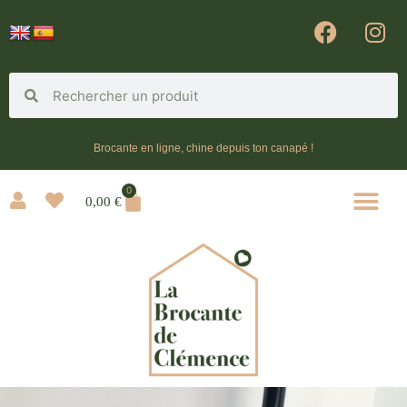
Brocante en ligne, chine depuis ton canapé !
0
0,00
€