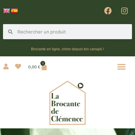
Brocante en ligne, chine depuis ton canapé !
0
0,00
€