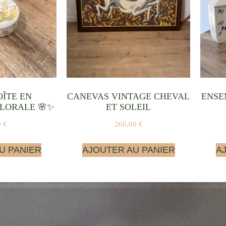
OÎTE EN
CANEVAS VINTAGE CHEVAL
ENSE
FLORALE 🌸✨
ET SOLEIL
0
€
260,00
€
U PANIER
AJOUTER AU PANIER
A