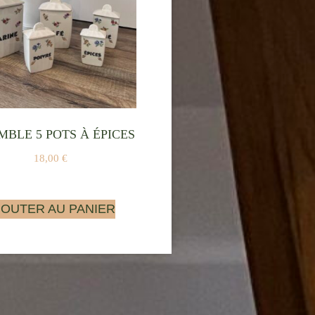
MBLE 5 POTS À ÉPICES
18,00
€
JOUTER AU PANIER