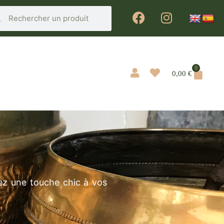
0
0,00
€
ez une touche chic à vos