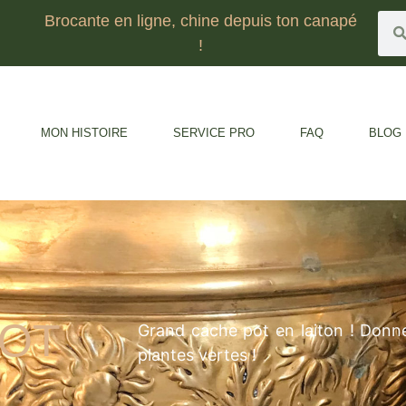
Brocante en ligne, chine depuis ton canapé
!
MON HISTOIRE
SERVICE PRO
FAQ
BLOG
POT
Grand cache pot en laiton ! Donn
plantes vertes !