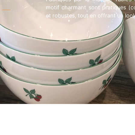
 –
motif charmant sont pratiques (co
et robustes, tout en offrant un look 