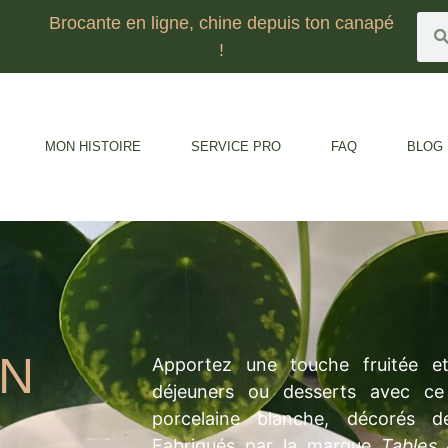
Brocante en ligne, chine depuis ton canapé
!
MON HISTOIRE
SERVICE PRO
FAQ
BLOG
EN
Apportez une touche fruitée et
déjeuners ou desserts avec ce
porcelaine blanche, décorés de
Fabriqués par la marque
Tables 