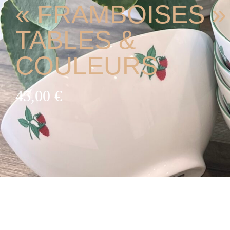
« FRAMBOISES »
TABLES &
COULEURS
45,00
€