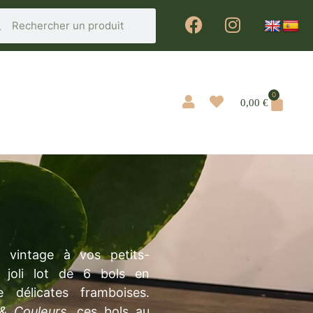
0
0,00
€
 vintage à vos petits-
 joli lot de 6 bols en
 délicates framboises.
& Couleurs
, ces bols au