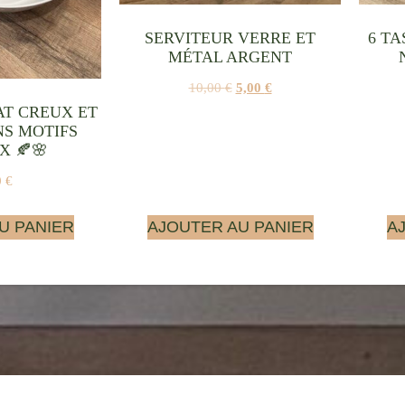
SERVITEUR VERRE ET
6 TA
MÉTAL ARGENT
10,00
€
5,00
€
AT CREUX ET
NS MOTIFS
 🍂🌸
0
€
U PANIER
AJOUTER AU PANIER
A