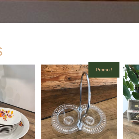
s
Promo !