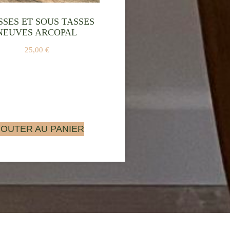
SSES ET SOUS TASSES
NEUVES ARCOPAL
25,00
€
JOUTER AU PANIER