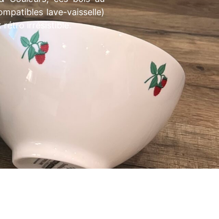
mpatibles lave-vaisselle)
rétro irrésistible.