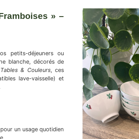
 Framboises » –
os petits-déjeuners ou
ine blanche, décorés de
e
Tables & Couleurs
, ces
bles lave-vaisselle) et
.
e pour un usage quotidien
e.