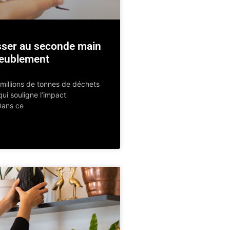
sser au seconde main
meublement
millions de tonnes de déchets
ui souligne l’impact
Dans ce