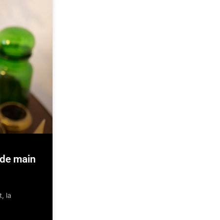
nde main
, la