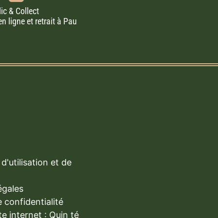
lic & Collect
ligne et retrait à Pau
d'utilisation et de
égales
e confidentialité
te internet : Quin té