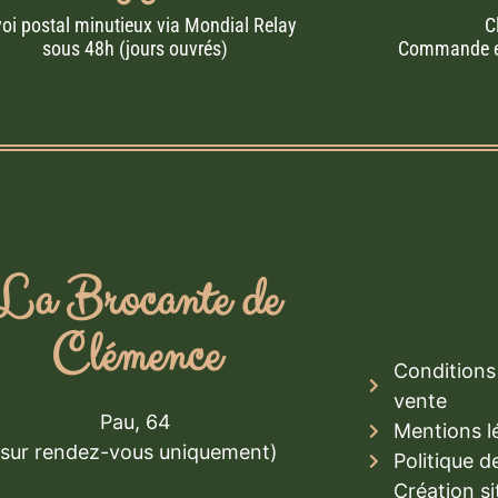
oi postal minutieux via Mondial Relay
C
sous 48h (jours ouvrés)
Commande en 
La Brocante de
Clémence
Conditions 
vente
Pau, 64
Mentions l
(sur rendez-vous uniquement)
Politique d
Création si