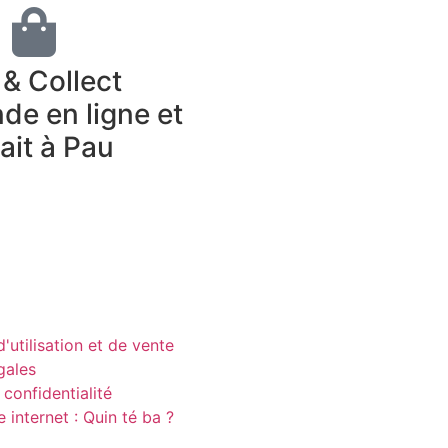
 & Collect
e en ligne et
rait à Pau
'utilisation et de vente
gales
 confidentialité
e internet : Quin té ba ?