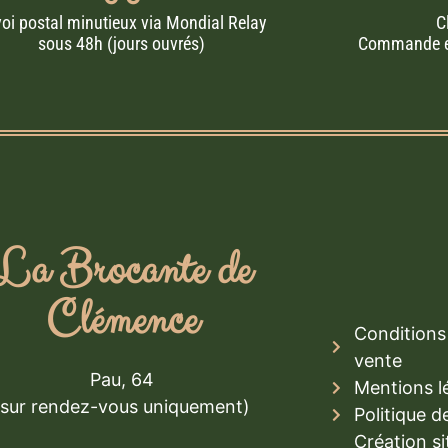
oi postal minutieux via Mondial Relay
C
sous 48h (jours ouvrés)
Commande en 
La Brocante de
Clémence
Conditions 
vente
Pau, 64
Mentions l
(sur rendez-vous uniquement)
Politique d
Création si