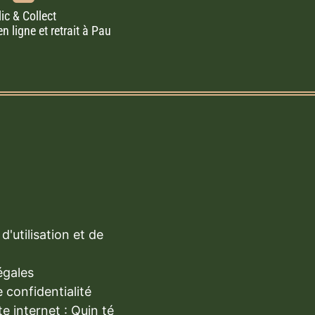
lic & Collect
ligne et retrait à Pau
d'utilisation et de
égales
e confidentialité
te internet : Quin té