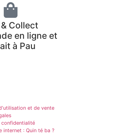
 & Collect
e en ligne et
rait à Pau
'utilisation et de vente
gales
 confidentialité
e internet : Quin té ba ?