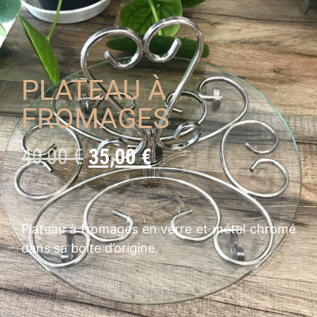
PLATEAU À
FROMAGES
40,00
€
35,00
€
Plateau à fromages en verre et métal chromé
dans sa boîte d’origine.