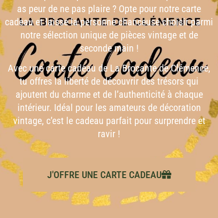
as peur de ne pas plaire ? Opte pour notre carte
cadeau et laisse la personne chanceuse choisir parmi
notre sélection unique de pièces vintage et de
seconde main !
Avec une carte cadeau de La Brocante de Clémence,
tu offres la liberté de découvrir des trésors qui
ajoutent du charme et de l’authenticité à chaque
intérieur. Idéal pour les amateurs de décoration
vintage, c’est le cadeau parfait pour surprendre et
ravir !
J'OFFRE UNE CARTE CADEAU